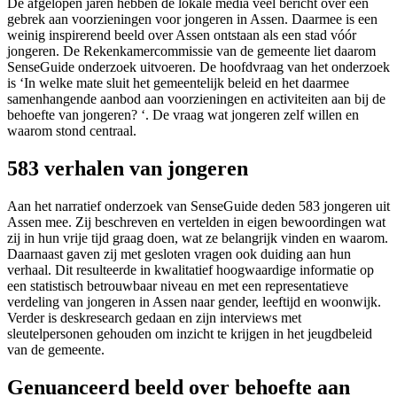
De afgelopen jaren hebben de lokale media veel bericht over een
gebrek aan voorzieningen voor jongeren in Assen. Daarmee is een
weinig inspirerend beeld over Assen ontstaan als een stad vóór
jongeren. De Rekenkamercommissie van de gemeente liet daarom
SenseGuide onderzoek uitvoeren. De hoofdvraag van het onderzoek
is ‘In welke mate sluit het gemeentelijk beleid en het daarmee
samenhangende aanbod aan voorzieningen en activiteiten aan bij de
behoefte van jongeren? ‘. De vraag wat jongeren zelf willen en
waarom stond centraal.
583 verhalen van jongeren
Aan het narratief onderzoek van SenseGuide deden 583 jongeren uit
Assen mee. Zij beschreven en vertelden in eigen bewoordingen wat
zij in hun vrije tijd graag doen, wat ze belangrijk vinden en waarom.
Daarnaast gaven zij met gesloten vragen ook duiding aan hun
verhaal. Dit resulteerde in kwalitatief hoogwaardige informatie op
een statistisch betrouwbaar niveau en met een representatieve
verdeling van jongeren in Assen naar gender, leeftijd en woonwijk.
Verder is deskresearch gedaan en zijn interviews met
sleutelpersonen gehouden om inzicht te krijgen in het jeugdbeleid
van de gemeente.
Genuanceerd beeld over behoefte aan