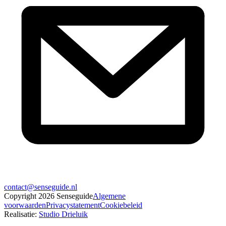
contact@senseguide.nl
Copyright
2026
Senseguide
Algemene
voorwaarden
Privacystatement
Cookiebeleid
Realisatie
:
Studio Drieluik