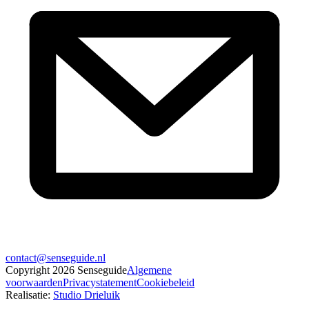
contact@senseguide.nl
Copyright
2026
Senseguide
Algemene
voorwaarden
Privacystatement
Cookiebeleid
Realisatie
:
Studio Drieluik