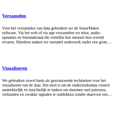
Verzamelen
Voor het verzamelen van data gebruiken we de SenseMaker
software. Via het web of via app verzamelen we tekst, audio-
opnames en fotomateriaal die vertellen hoe mensen hun wereld
ervaren. Hierdoor maken we narratief onderzoek onder een grote
groep mensen mogelijk. Uniek is dat vertellers zelf hun verhaal
duiden.
Visualiseren
We gebruiken zowel basis als geavanceerde technieken voor het
visualiseren van de data. Het doel is om de onderzoeksdata visueel
aantrekkelijk en inzichtelijk te maken om daarmee snel patronen,
verbanden en zwakke signalen te ontdekken zonder daarvoor een
data-analist te hoeven zijn.