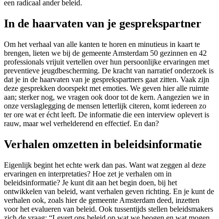
een radicaal ander beleid.
In de haarvaten van je gesprekspartner
Om het verhaal van alle kanten te horen en minutieus in kaart te
brengen, lieten we bij de gemeente Amsterdam 50 gezinnen en 42
professionals vrijuit vertellen over hun persoonlijke ervaringen met
preventieve jeugdbescherming. De kracht van narratief onderzoek is
dat je in de haarvaten van je gesprekspartners gaat zitten. Vaak zijn
deze gesprekken doorspekt met emoties. We geven hier alle ruimte
aan; sterker nog, we vragen ook door tot de kern. Aangezien we in
onze verslaglegging de mensen letterlijk citeren, komt iedereen zo
ter ore wat er écht leeft. De informatie die een interview oplevert is
rauw, maar wel verhelderend en effectief. En dan?
Verhalen omzetten in beleidsinformatie
Eigenlijk begint het echte werk dan pas. Want wat zeggen al deze
ervaringen en interpretaties? Hoe zet je verhalen om in
beleidsinformatie? Je kunt dit aan het begin doen, bij het
ontwikkelen van beleid, want verhalen geven richting. En je kunt de
verhalen ook, zoals hier de gemeente Amsterdam deed, inzetten
voor het evalueren van beleid. Ook tussentijds stellen beleidsmakers
zich de vraag: “Levert ons beleid op wat we beogen en wat mogen