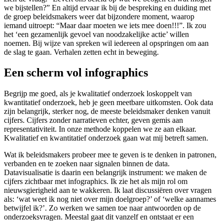
we bijstellen?” En altijd ervaar ik bij de bespreking en duiding met
de groep beleidsmakers weer dat bijzondere moment, waarop
iemand uitroept: “Maar daar moeten we iets mee doen!!!”. Ik zou
het ‘een gezamenlijk gevoel van noodzakelijke actie’ willen
noemen. Bij wijze van spreken wil iedereen al opspringen om aan
de slag te gaan. Verhalen zetten echt in beweging.
Een scherm vol infographics
Begrijp me goed, als je kwalitatief onderzoek loskoppelt van
kwantitatief onderzoek, heb je geen meetbare uitkomsten. Ook data
zijn belangrijk, sterker nog, de meeste beleidsmaker denken vanuit
cijfers. Cijfers zonder narratieven echter, geven gemis aan
representativiteit. In onze methode koppelen we ze aan elkaar.
Kwalitatief en kwantitatief onderzoek gaan wat mij betreft samen.
Wat ik beleidsmakers probeer mee te geven is te denken in patronen,
verbanden en te zoeken naar signalen binnen de data.
Datavisualisatie is daarin een belangrijk instrument: we maken de
cijfers zichtbaar met infographics. Ik zie het als mijn rol om
nieuwsgierigheid aan te wakkeren. Ik laat discussiëren over vragen
als: ‘wat weet ik nog niet over mijn doelgroep?’ of ‘welke aannames
betwijfel ik?’. Zo werken we samen toe naar antwoorden op de
onderzoeksvragen. Meestal gaat dit vanzelf en ontstaat er een