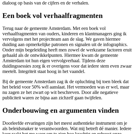
dialoog op basis van de cijfers en de verhalen.
Een boek vol verhaalfragmenten
Terug naar de gemeente Amsterdam. Met een boek vol
verhaalfragmenten van ouders, kinderen en klantmanagers ging ik
vervolgens met het projectteam aan de slag. We gaven hiermee
duiding aan opmerkelijke patronen en signalen uit de infographics.
Onder mijn begeleiding heeft men zowel de werkzame factoren eruit
gehaald als de ontwikkelpunten. Hiermee kwam de gemeente
Amsterdam tot hun eigen vervolgverhaal. Tijdens deze
duidingssessies zorg ik er overigens voor dat iedere stem even zwaar
meetelt. Integriteit staat hoog in het vaandel.
Bij de gemeente Amsterdam zag ik de opluchting bij toen bleek dat
het beleid voor 50% wél aanslaat. Het vermoeden was er wel, maar
nu zagen ze het zwart op wit beschreven. Door alle negatieve
publiciteit waren ze bijna aan zichzelf gaan twijfelen.
Onderbouwing en argumenten vinden
Doorleefde ervaringen zijn het meest authentieke instrument om je
als beleidsmaker te verantwoorden. Wat mij betreft dé manier. Iedere
keer raakt het me weer om te zien hoe krachtig en robuust onze